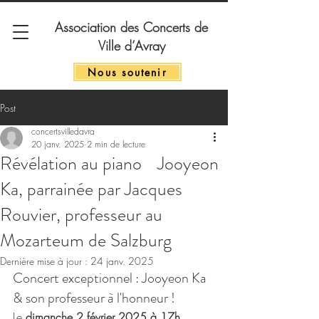
Association des Concerts de
Ville d’Avray
Nous soutenir
Post
concertsvilledavra
20 janv. 2025
2 min de lecture
Révélation au piano Jooyeon
Ka, parrainée par Jacques
Rouvier, professeur au
Mozarteum de Salzburg
Dernière mise à jour :
24 janv. 2025
Concert exceptionnel : Jooyeon Ka 
& son professeur à l'honneur !
Le 
dimanche 2 février 2025 à 17h
, 