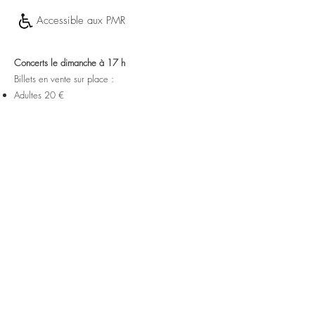
Accessible aux PMR
Concerts le dimanche à 17 h
Billets en vente sur place :
Adultes 20 €
10 € tarif étudiant
Gratuit pour les moins de 12 ans​
et élèves des
conservatoires GPSO
Contact
01 47 50 12 21
concerts.villedavray@gmail.co
m