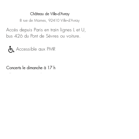
Château de Ville‑d’Avray
8 rue de Marnes, 92410 Ville‑d’Avray
Accès depuis Paris en train lignes L et U,
bus 426 du Pont de Sèvres ou voiture.
Accessible aux PMR
Concerts le dimanche à 17 h
Billets en vente sur place :
Adultes 20 €
10 € tarif étudiant
Gratuit pour les moins de 12 ans​
et élèves des
conservatoires GPSO
Contact
01 47 50 12 21
concerts.villedavray@gmail.co