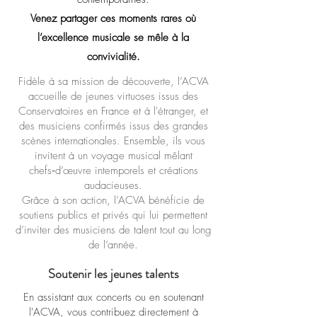
Venez partager ces moments rares où
l’excellence musicale se mêle à la
convivialité.
Fidèle à sa mission de découverte, l’ACVA
accueille de jeunes virtuoses issus des
Conservatoires en France et à l'étranger, et
des musiciens confirmés issus des grandes
scènes internationales.
Ensemble, ils vous
invitent à un voyage musical mêlant
chefs‑d’œuvre intemporels et créations
audacieuses.
Grâce à son action, l’ACVA bénéficie de
soutiens publics et privés qui lui permettent
d’inviter des musiciens de talent tout au long
de l’année.
Soutenir les jeunes talents
En assistant aux concerts ou en soutenant
l'ACVA, vous contribuez directement à