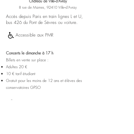
Château de Ville‑d’Avray
8 rue de Marnes, 92410 Ville‑d’Avray
Accès depuis Paris en train lignes L et U,
bus 426 du Pont de Sèvres ou voiture.
Accessible aux PMR
Concerts le dimanche à 17 h
Billets en vente sur place :
Adultes 20 €
10 € tarif étudiant
Gratuit pour les moins de 12 ans​
et élèves des
conservatoires GPSO
Contact
01 47 50 12 21
concerts.villedavray@gmail.co
m